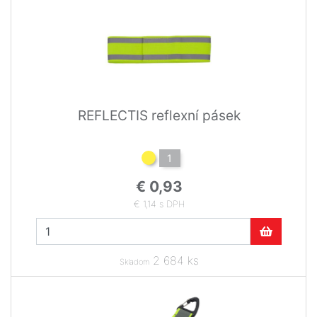
REFLECTIS reflexní pásek
1
€ 0,93
€ 1,14 s DPH
2 684 ks
Skladom