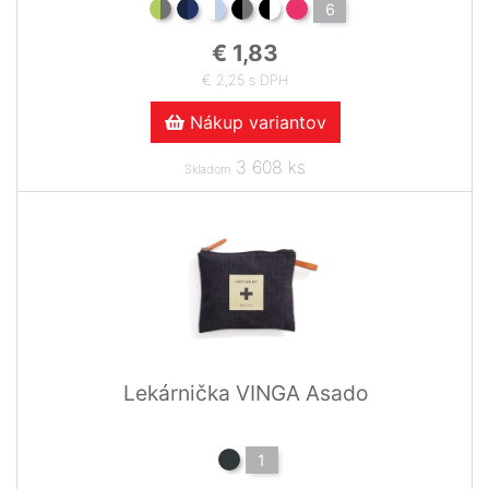
6
€ 1,83
€ 2,25 s DPH
Nákup variantov
3 608 ks
Skladom
Lekárnička VINGA Asado
1