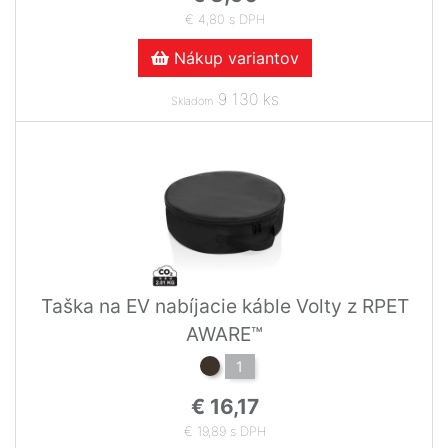
€ 4,80 s DPH
Nákup variantov
9 130 ks
Skladom
Taška na EV nabíjacie káble Volty z RPET
AWARE™
1
€ 16,17
€ 19,89 s DPH