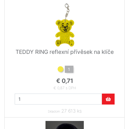
TEDDY RING reflexní přívěsek na klíče
1
€ 0,71
€ 0,87 s DPH
27 613 ks
Skladom