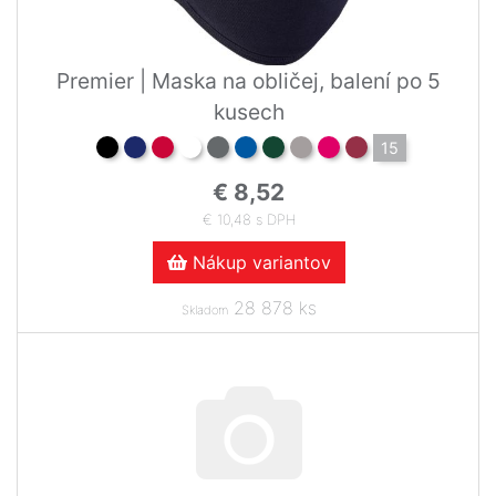
Premier | Maska na obličej, balení po 5
kusech
15
€ 8,52
€ 10,48 s DPH
Nákup variantov
28 878 ks
Skladom