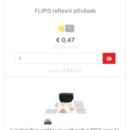
FLIPIS reflexní přívěsek
1
€ 0,47
€ 0,58 s DPH
8 646 ks
Skladom