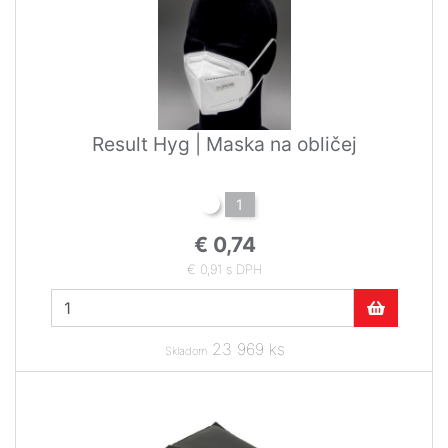
Result Hyg | Maska na obličej
1
€ 0,74
€ 0,91 s DPH
23 969 ks
Skladom