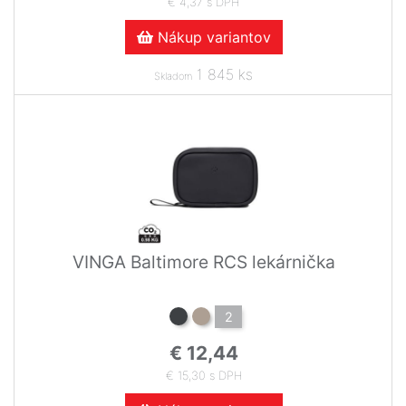
€ 4,37 s DPH
Nákup variantov
1 845 ks
Skladom
VINGA Baltimore RCS lekárnička
2
€ 12,44
€ 15,30 s DPH