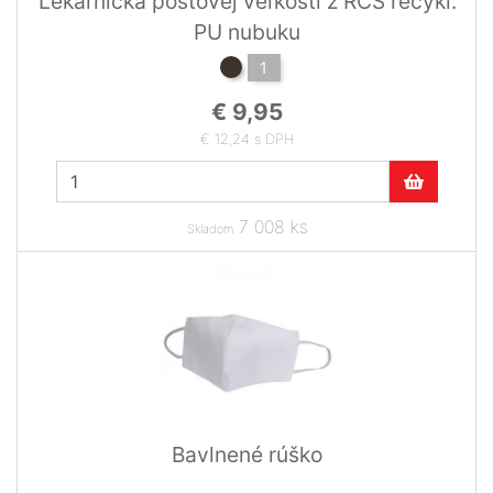
Lekárnička poštovej veľkosti z RCS recykl.
PU nubuku
1
€ 9,95
€ 12,24 s DPH
7 008 ks
Skladom
Bavlnené rúško