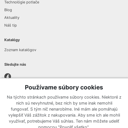
Technológie potlače
Blog
Aktuality
Náš tip
Katalógy
Zoznam katalógov
Sledujte nás
Používame súbory cookies
Prihlásiť sa k odberu noviniek
Na týchto stránkach používame súbory cookies. Niektoré z
Zaregistrujte sa k odberu nášho newslettera a nenechajte si
nich sú nevyhnutné, bez nich by sme inak nemohli
ujsť žiadne ponuky ani nové produkty.
fungovať. S tým nič nenarobíme. Iné mám ale pomáhajú
vylepšiť Váš zážitok z nakupovania. Aby sme ich ale mohli
využívať, potrebujeme Váš súhlas. Ten nám môžete udeliť
pomocou "Povoliť všetko".