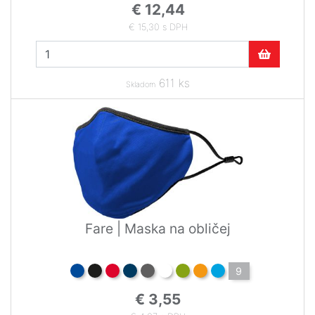
€ 12,44
€ 15,30 s DPH
611 ks
Skladom
Fare | Maska na obličej
9
€ 3,55