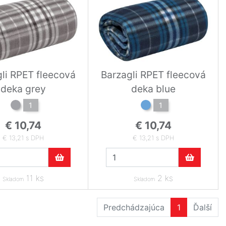
li RPET fleecová
Barzagli RPET fleecová
deka grey
deka blue
1
1
€ 10,74
€ 10,74
€ 13,21 s DPH
€ 13,21 s DPH
11 ks
2 ks
Skladom
Skladom
Predchádzajúca
1
Ďalší