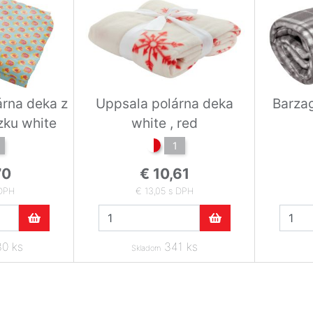
árna deka z
Uppsala polárna deka
Barzag
zku white
white , red
1
70
€ 10,61
 DPH
€ 13,05 s DPH
0 ks
341 ks
Skladom