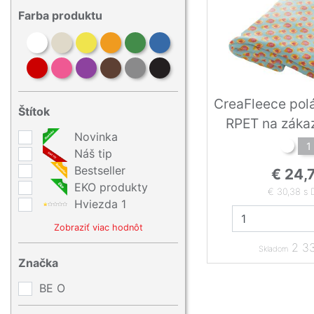
Farba produktu
CreaFleece pol
Štítok
RPET na záka
Novinka
1
Náš tip
Bestseller
€ 24,
EKO produkty
€ 30,38 s
Hviezda 1
Zobraziť viac hodnôt
2 33
Skladom
Značka
BE O