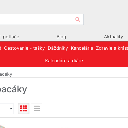
e potlače
Blog
Aktuality
B
Cestovanie - tašky
Dáždniky
Kancelária
Zdravie a krás
Kalendáre a diáre
pacáky
pacáky