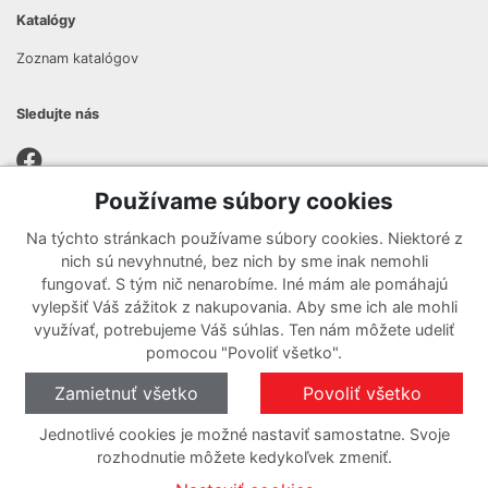
Katalógy
Zoznam katalógov
Sledujte nás
Používame súbory cookies
Prihlásiť sa k odberu noviniek
Na týchto stránkach používame súbory cookies. Niektoré z
Zaregistrujte sa k odberu nášho newslettera a nenechajte si
nich sú nevyhnutné, bez nich by sme inak nemohli
ujsť žiadne ponuky ani nové produkty.
fungovať. S tým nič nenarobíme. Iné mám ale pomáhajú
vylepšiť Váš zážitok z nakupovania. Aby sme ich ale mohli
využívať, potrebujeme Váš súhlas. Ten nám môžete udeliť
pomocou "Povoliť všetko".
Zamietnuť všetko
Povoliť všetko
Jednotlivé cookies je možné nastaviť samostatne. Svoje
rozhodnutie môžete kedykoľvek zmeniť.
O cookies
Nastavenie cookies