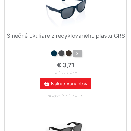
Slnečné okuliare z recyklovaného plastu GRS
3
€ 3,71
€ 4,56 s DPH
Nákup variantov
23 274 ks
Skladom