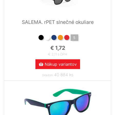
SALEMA. rPET slnečné okuliare
5
€ 1,72
€ 2,11 s DPH
Nákup variantov
40 884 ks
Skladom