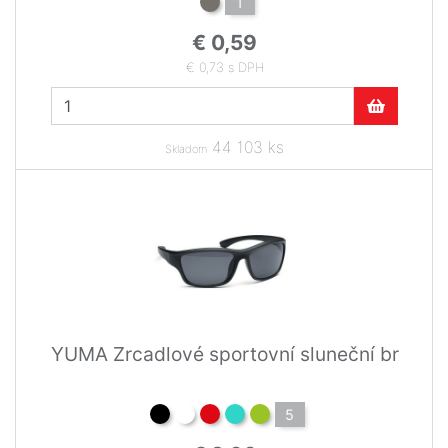
1
€ 0,59
€ 0,73 s DPH
44 103 ks
Skladom
YUMA Zrcadlové sportovní sluneční br
5