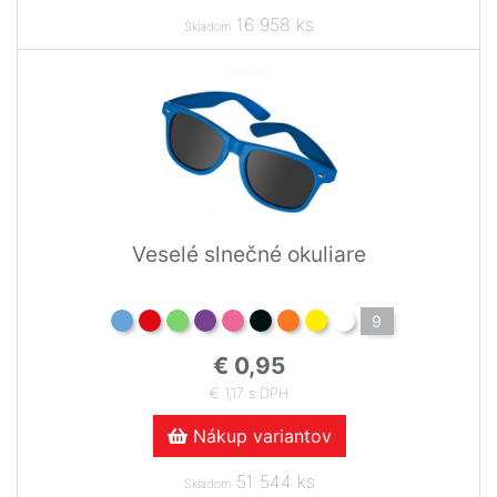
16 958 ks
Skladom
Veselé slnečné okuliare
9
€ 0,95
€ 1,17 s DPH
Nákup variantov
51 544 ks
Skladom