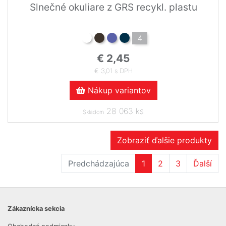
Slnečné okuliare z GRS recykl. plastu
4
€ 2,45
€ 3,01 s DPH
Nákup variantov
28 063 ks
Skladom
Zobraziť ďalšie produkty
Predchádzajúca
1
2
3
Ďalší
Zákaznícka sekcia