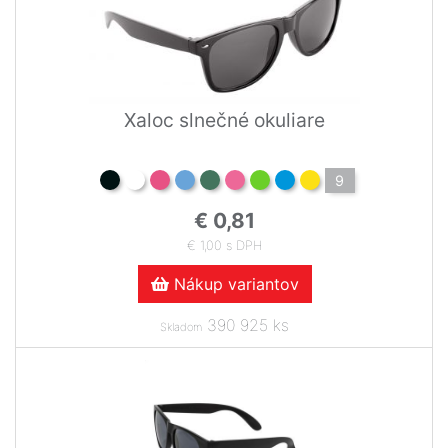
Xaloc slnečné okuliare
9
€ 0,81
€ 1,00 s DPH
Nákup variantov
390 925 ks
Skladom