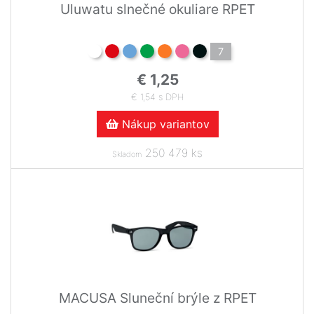
Uluwatu slnečné okuliare RPET
7
€ 1,25
€ 1,54 s DPH
Nákup variantov
250 479 ks
Skladom
MACUSA Sluneční brýle z RPET