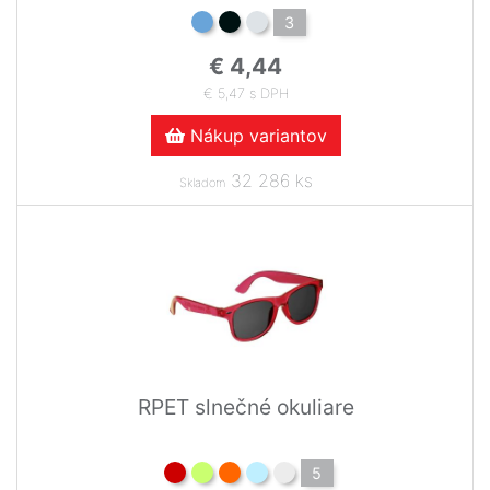
3
€ 4,44
€ 5,47 s DPH
Nákup variantov
32 286 ks
Skladom
RPET slnečné okuliare
5