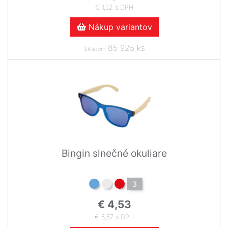
€ 1,52 s DPH
Nákup variantov
85 925 ks
Skladom
Bingin slnečné okuliare
3
€ 4,53
€ 5,57 s DPH