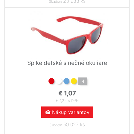
23 933 ks
Skladom
Spike detské slnečné okuliare
4
€ 1,07
€ 1,32 s DPH
Nákup variantov
59 027 ks
Skladom