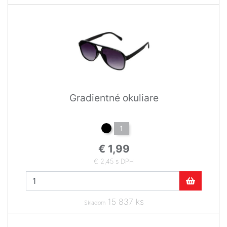
Gradientné okuliare
1
€ 1,99
€ 2,45 s DPH
15 837 ks
Skladom