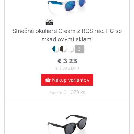
Slnečné okuliare Gleam z RCS rec. PC so
zrkadlovými sklami
3
€ 3,23
€ 3,98 s DPH
Nákup variantov
34 079 ks
Skladom