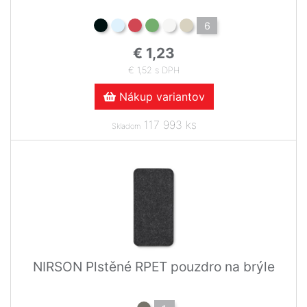
6
€ 1,23
€ 1,52 s DPH
Nákup variantov
117 993 ks
Skladom
NIRSON Plstěné RPET pouzdro na brýle