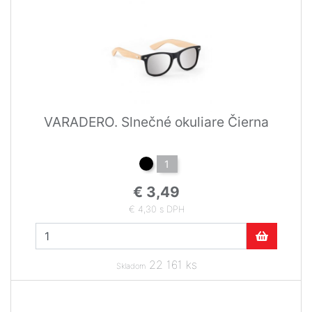
VARADERO. Slnečné okuliare Čierna
1
€ 3,49
€ 4,30 s DPH
22 161 ks
Skladom