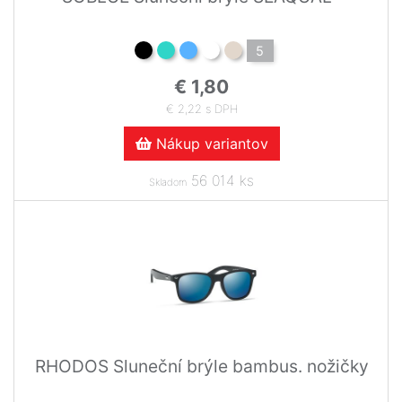
5
€ 1,80
€ 2,22 s DPH
Nákup variantov
56 014 ks
Skladom
RHODOS Sluneční brýle bambus. nožičky