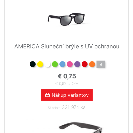
AMERICA Sluneční brýle s UV ochranou
9
€ 0,75
€ 0,92 s DPH
Nákup variantov
321 974 ks
Skladom