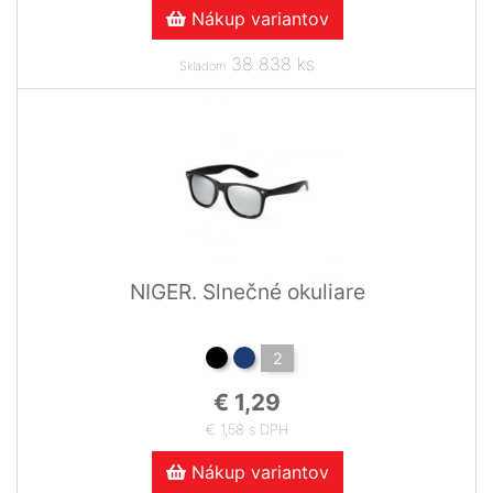
Nákup variantov
38 838 ks
Skladom
NIGER. Slnečné okuliare
2
€ 1,29
€ 1,58 s DPH
Nákup variantov