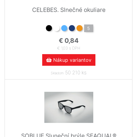
CELEBES. Slnečné okuliare
5
€ 0,84
€ 1,03 s DPH
Nákup variantov
50 210 ks
Skladom
SOBLUE Sluneční brýle SEAQUAL®