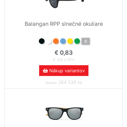
Balangan RPP slnečné okuliare
6
€ 0,83
€ 1,02 s DPH
Nákup variantov
264 038 ks
Skladom