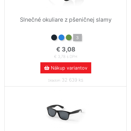
Slnečné okuliare z pšeničnej slamy
3
€ 3,08
€ 3,78 s DPH
Nákup variantov
32 639 ks
Skladom