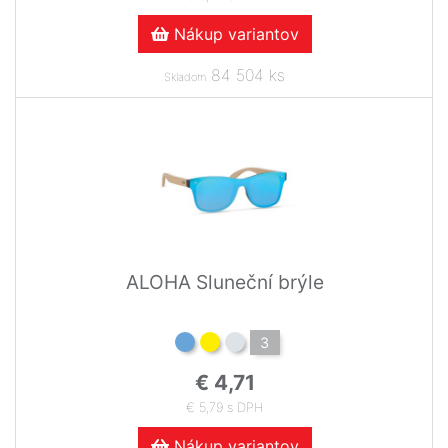
Nákup variantov
84 504 ks
Skladom
ALOHA Sluneční brýle
3
€ 4,71
€ 5,79 s DPH
Nákup variantov