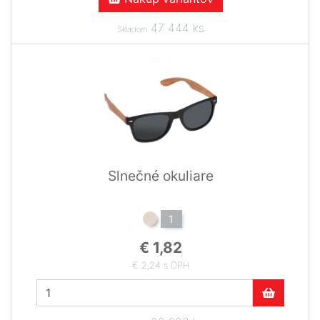
47 444 ks
Skladom
Slnečné okuliare
1
€ 1,82
€ 2,24 s DPH