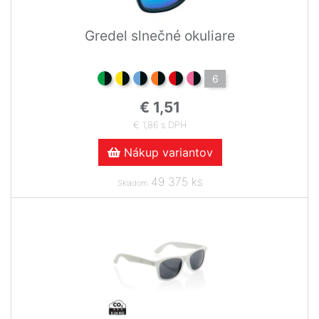
Gredel slnečné okuliare
6
€ 1,51
€ 1,86 s DPH
Nákup variantov
49 375 ks
Skladom