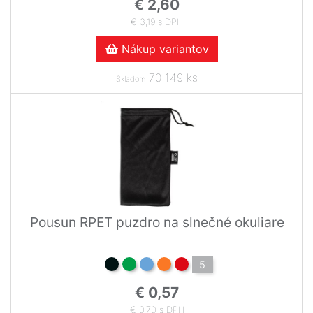
€ 2,60
€ 3,19 s DPH
Nákup variantov
70 149 ks
Skladom
Pousun RPET puzdro na slnečné okuliare
5
€ 0,57
€ 0,70 s DPH