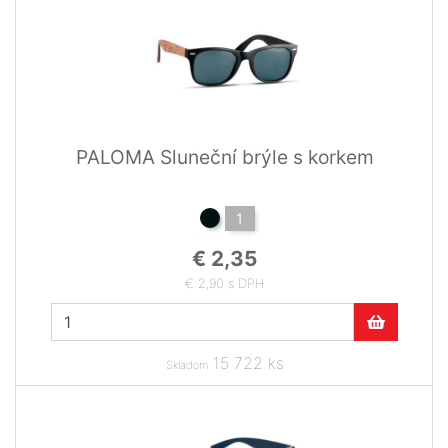
PALOMA Sluneční brýle s korkem
1
€ 2,35
€ 2,90 s DPH
15 722 ks
Skladom