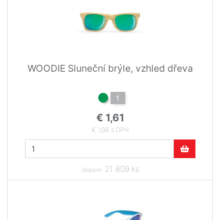
WOODIE Sluneční brýle, vzhled dřeva
1
€ 1,61
€ 1,98 s DPH
21 809 ks
Skladom