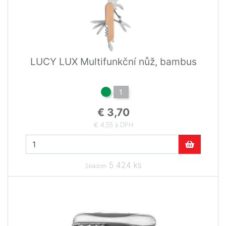
LUCY LUX Multifunkční nůž, bambus
1
€ 3,70
€ 4,55 s DPH
5 424 ks
Skladom