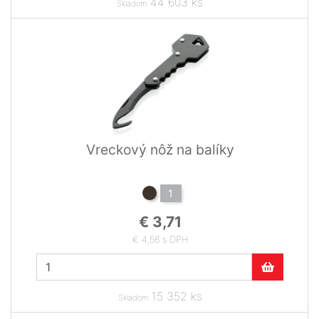
44 603 ks
Skladom
Vreckový nôž na balíky
1
€ 3,71
€ 4,56 s DPH
15 352 ks
Skladom