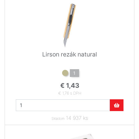
Lirson rezák natural
1
€ 1,43
€ 1,76 s DPH
14 937 ks
Skladom