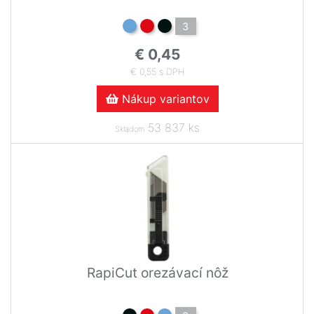
3
€ 0,45
€ 0,55 s DPH
Nákup variantov
53 837 ks
Skladom
RapiCut orezávací nôž