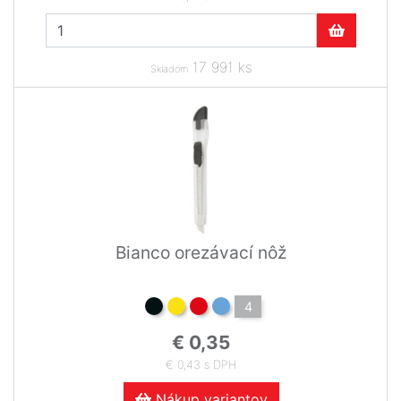
17 991 ks
Skladom
Bianco orezávací nôž
4
€ 0,35
€ 0,43 s DPH
Nákup variantov