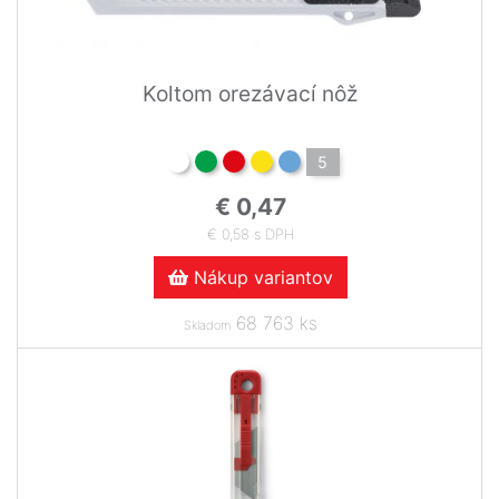
Koltom orezávací nôž
5
€ 0,47
€ 0,58 s DPH
Nákup variantov
68 763 ks
Skladom