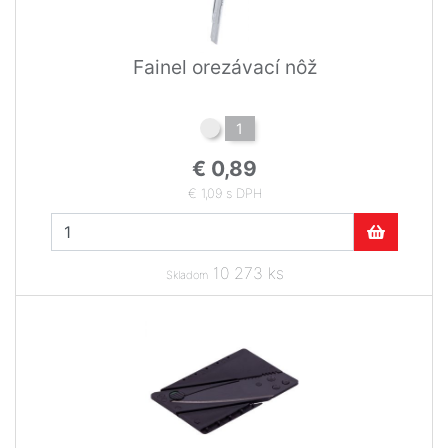
Fainel orezávací nôž
1
€ 0,89
€ 1,09 s DPH
10 273 ks
Skladom