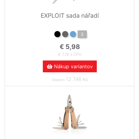
EXPLOIT sada nářadí
3
€ 5,98
€ 7,36 s DPH
Nákup variantov
12 746 ks
Skladom