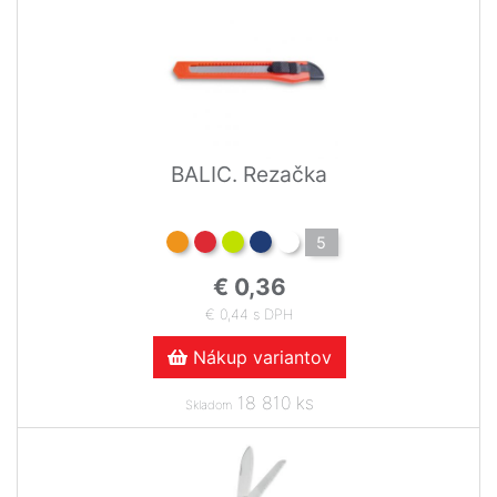
BALIC. Rezačka
5
€ 0,36
€ 0,44 s DPH
Nákup variantov
18 810 ks
Skladom