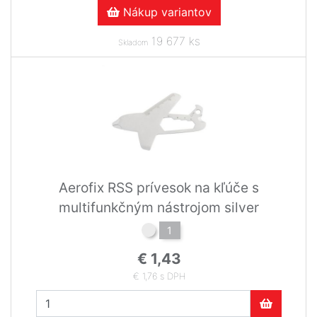
Nákup variantov
19 677 ks
Skladom
Aerofix RSS prívesok na kľúče s
multifunkčným nástrojom silver
1
€ 1,43
€ 1,76 s DPH