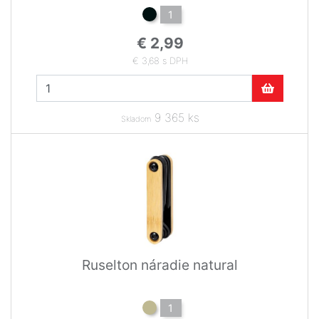
1
€ 2,99
€ 3,68 s DPH
9 365 ks
Skladom
Ruselton náradie natural
1