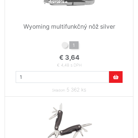
Wyoming multifunkčný nôž silver
1
€ 3,64
€ 4,48 s DPH
5 362 ks
Skladom