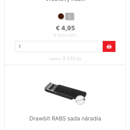
1
€ 4,95
€ 6,09 s DPH
9 430 ks
Skladom
Drawbit RABS sada náradia