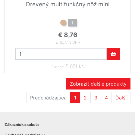
Drevený multifunkčný nôž mini
1
€ 8,76
€ 10,77 s DPH
5 071 ks
Skladom
Zobraziť ďalšie produkty
Predchádzajúca
1
2
3
4
Ďalší
Zákaznícka sekcia