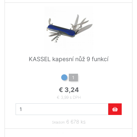
KASSEL kapesní nůž 9 funkcí
1
€ 3,24
€ 3,99 s DPH
6 678 ks
Skladom