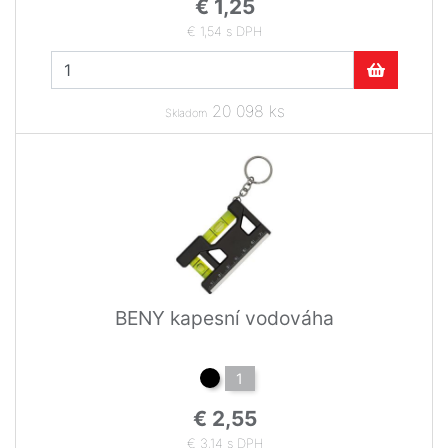
€ 1,25
€ 1,54 s DPH
20 098 ks
Skladom
BENY kapesní vodováha
1
€ 2,55
€ 3,14 s DPH