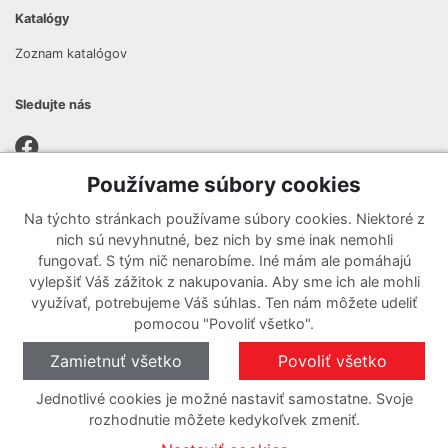
Katalógy
Zoznam katalógov
Sledujte nás
Používame súbory cookies
Prihlásiť sa k odberu noviniek
Na týchto stránkach používame súbory cookies. Niektoré z
Zaregistrujte sa k odberu nášho newslettera a nenechajte si
nich sú nevyhnutné, bez nich by sme inak nemohli
ujsť žiadne ponuky ani nové produkty.
fungovať. S tým nič nenarobíme. Iné mám ale pomáhajú
vylepšiť Váš zážitok z nakupovania. Aby sme ich ale mohli
využívať, potrebujeme Váš súhlas. Ten nám môžete udeliť
pomocou "Povoliť všetko".
Zamietnuť všetko
Povoliť všetko
Jednotlivé cookies je možné nastaviť samostatne. Svoje
rozhodnutie môžete kedykoľvek zmeniť.
O cookies
Nastavenie cookies