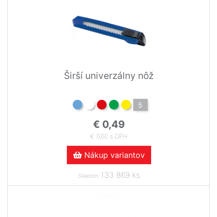
Širší univerzálny nôž
5
€ 0,49
€ 0,60 s DPH
Nákup variantov
133 869 ks
Skladom