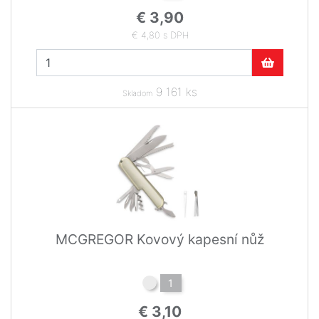
€ 3,90
€ 4,80 s DPH
9 161 ks
Skladom
MCGREGOR Kovový kapesní nůž
1
€ 3,10