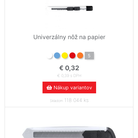
Univerzálny nôž na papier
5
€ 0,32
€ 0,39 s DPH
Nákup variantov
118 044 ks
Skladom