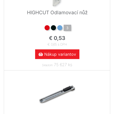
HIGHCUT Odlamovací nůž
3
€ 0,53
€ 0,65 s DPH
Nákup variantov
75 627 ks
Skladom