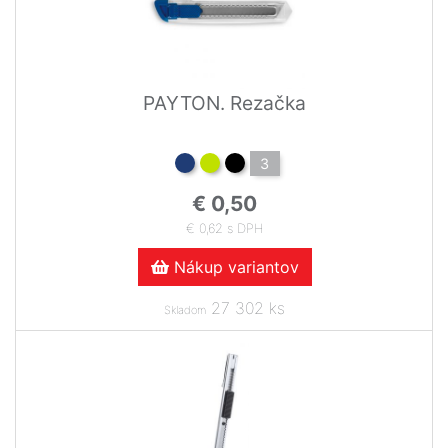
PAYTON. Rezačka
3
€ 0,50
€ 0,62 s DPH
Nákup variantov
27 302 ks
Skladom