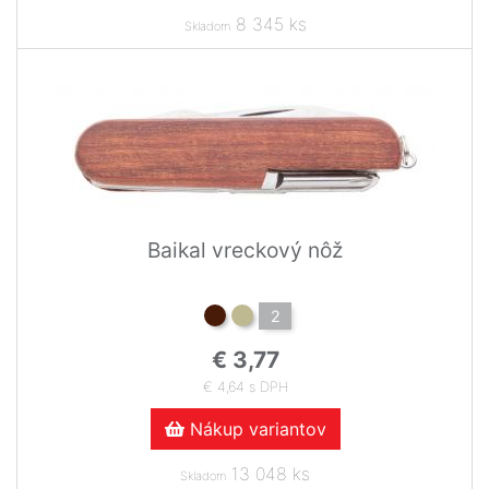
8 345 ks
Skladom
Baikal vreckový nôž
2
€ 3,77
€ 4,64 s DPH
Nákup variantov
13 048 ks
Skladom