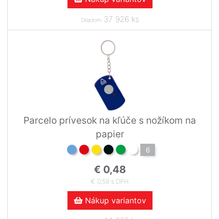
37 926 ks
Skladom
Parcelo prívesok na kľúče s nožíkom na
papier
6
€ 0,48
€ 0,59 s DPH
Nákup variantov