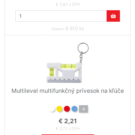
€ 3,82 s DPH
8 810 ks
Skladom
Multilevel multifunkčný prívesok na kľúče
4
€ 2,21
€ 2,72 s DPH