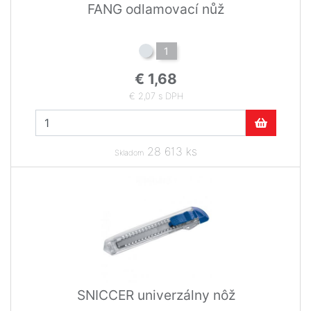
FANG odlamovací nůž
1
€ 1,68
€ 2,07 s DPH
28 613 ks
Skladom
SNICCER univerzálny nôž