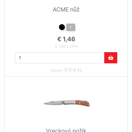
ACME nůž
1
€ 1,46
€ 1,80 s DPH
9 614 ks
Skladom
Vreckový nožík