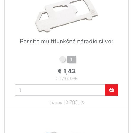
Bessito multifunkčné náradie silver
1
€ 1,43
€ 1,76 s DPH
10 785 ks
Skladom