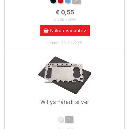
3
€ 0,55
€ 0,68 s DPH
Nákup variantov
35 643 ks
Skladom
Willys nářadí silver
1