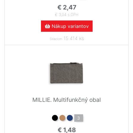
€ 2,47
€ 3,04 s DPH
Nákup variantov
15 414 ks
Skladom
MILLIE. Multifunkčný obal
3
€ 1,48