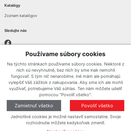
Katalógy
Zoznam katalógov
Sledujte nás
Používame súbory cookies
Prihlásiť sa k odberu noviniek
Na týchto stránkach používame súbory cookies. Niektoré z
Zaregistrujte sa k odberu nášho newslettera a nenechajte si
nich sú nevyhnutné, bez nich by sme inak nemohli
ujsť žiadne ponuky ani nové produkty.
fungovať. S tým nič nenarobíme. Iné mám ale pomáhajú
vylepšiť Váš zážitok z nakupovania. Aby sme ich ale mohli
využívať, potrebujeme Váš súhlas. Ten nám môžete udeliť
pomocou "Povoliť všetko".
Zamietnuť všetko
Povoliť všetko
Jednotlivé cookies je možné nastaviť samostatne. Svoje
rozhodnutie môžete kedykoľvek zmeniť.
O cookies
Nastavenie cookies