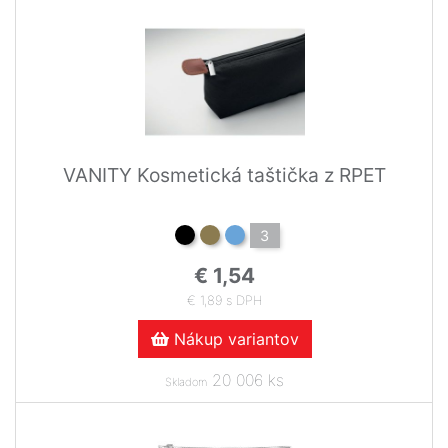
VANITY Kosmetická taštička z RPET
3
€ 1,54
€ 1,89 s DPH
Nákup variantov
20 006 ks
Skladom