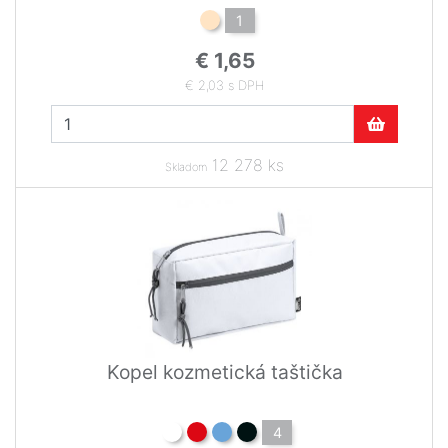
1
€ 1,65
€ 2,03 s DPH
12 278 ks
Skladom
Kopel kozmetická taštička
4