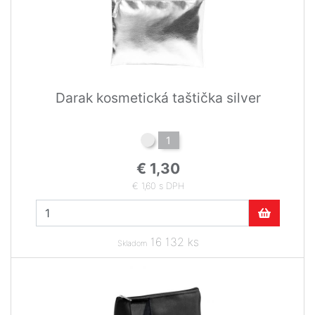
Darak kosmetická taštička silver
1
€ 1,30
€ 1,60 s DPH
16 132 ks
Skladom