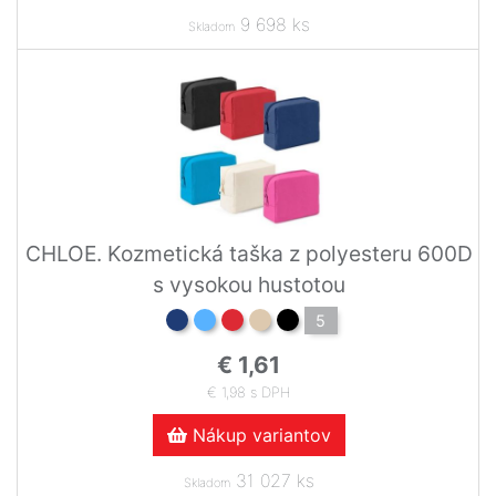
9 698 ks
Skladom
CHLOE. Kozmetická taška z polyesteru 600D
s vysokou hustotou
5
€ 1,61
€ 1,98 s DPH
Nákup variantov
31 027 ks
Skladom