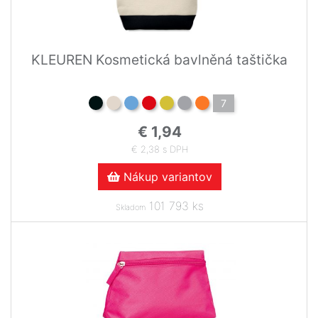
KLEUREN Kosmetická bavlněná taštička
7
€ 1,94
€ 2,38 s DPH
Nákup variantov
101 793 ks
Skladom