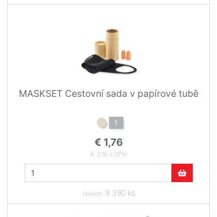
MASKSET Cestovní sada v papírové tubě
1
€ 1,76
€ 2,16 s DPH
9 390 ks
Skladom