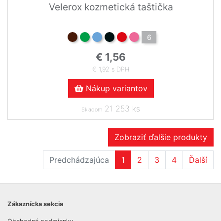
Velerox kozmetická taštička
6
€ 1,56
€ 1,92 s DPH
Nákup variantov
21 253 ks
Skladom
Zobraziť ďalšie produkty
Predchádzajúca
1
2
3
4
Ďalší
Zákaznícka sekcia