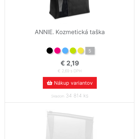
ANNIE. Kozmetická taška
5
€ 2,19
€ 2,69 s DPH
Nákup variantov
34 814 ks
Skladom