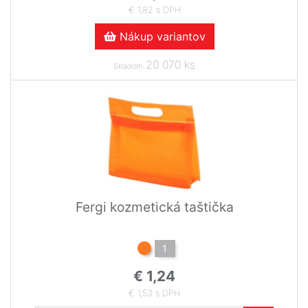
€ 1,82 s DPH
Nákup variantov
20 070 ks
Skladom
Fergi kozmetická taštička
1
€ 1,24
€ 1,53 s DPH