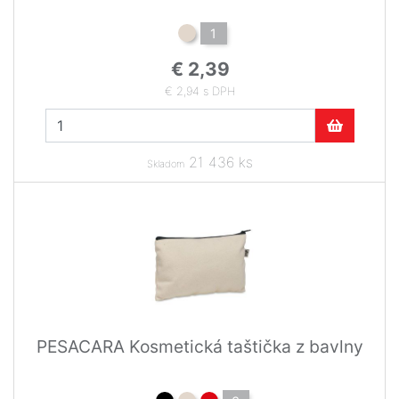
1
€ 2,39
€ 2,94 s DPH
21 436 ks
Skladom
PESACARA Kosmetická taštička z bavlny