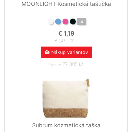
MOONLIGHT Kosmetická taštička
4
€ 1,19
€ 1,46 s DPH
Nákup variantov
77 305 ks
Skladom
Subrum kozmetická taška