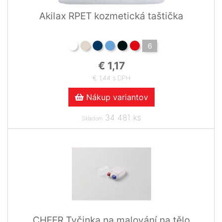
Akilax RPET kozmetická taštička
6
€ 1,17
€ 1,44 s DPH
Nákup variantov
34 481 ks
Skladom
CHEER Tyčinka na malování na tělo