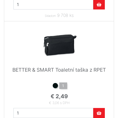
9 708 ks
Skladom
BETTER & SMART Toaletní taška z RPET
1
€ 2,49
€ 3,06 s DPH