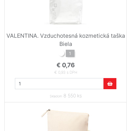
VALENTINA. Vzduchotesná kozmetická taška
Biela
1
€ 0,76
€ 0,93 s DPH
8 550 ks
Skladom