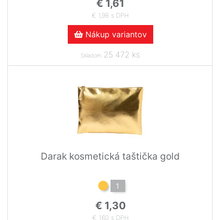
€ 1,61
€ 1,98 s DPH
Nákup variantov
25 472 ks
Skladom
Darak kosmetická taštička gold
1
€ 1,30
€ 1,60 s DPH