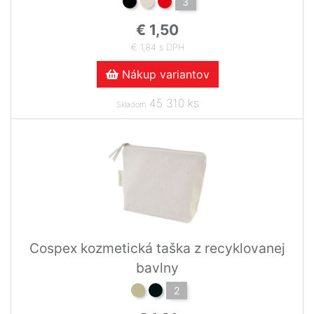
3
€ 1,50
€ 1,84 s DPH
Nákup variantov
45 310 ks
Skladom
Cospex kozmetická taška z recyklovanej
bavlny
2