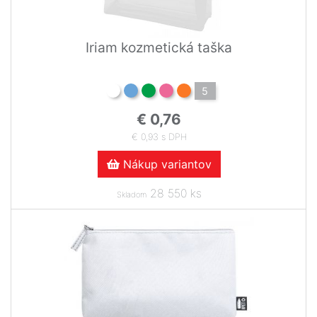
Iriam kozmetická taška
5
€ 0,76
€ 0,93 s DPH
Nákup variantov
28 550 ks
Skladom