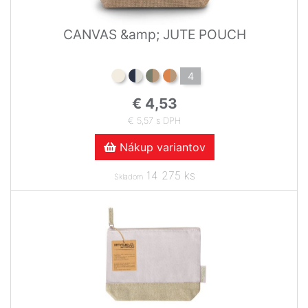
CANVAS &amp; JUTE POUCH
4
€ 4,53
€ 5,57 s DPH
Nákup variantov
14 275 ks
Skladom