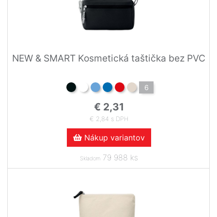
NEW & SMART Kosmetická taštička bez PVC
6
€ 2,31
€ 2,84 s DPH
Nákup variantov
79 988 ks
Skladom