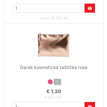
18 032 ks
Skladom
Darak kosmetická taštička rose
1
€ 1,30
€ 1,60 s DPH