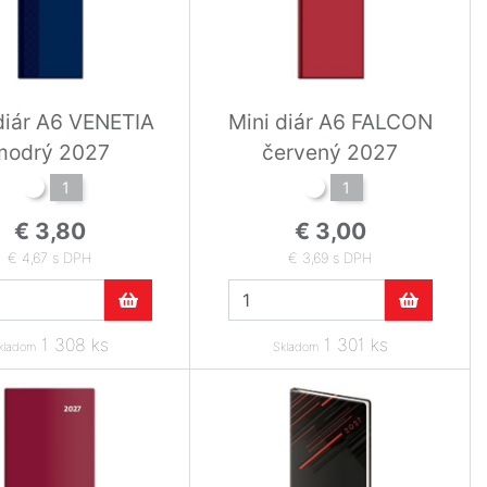
diár A6 VENETIA
Mini diár A6 FALCON
modrý 2027
červený 2027
1
1
€ 3,80
€ 3,00
€ 4,67 s DPH
€ 3,69 s DPH
1 308 ks
1 301 ks
kladom
Skladom