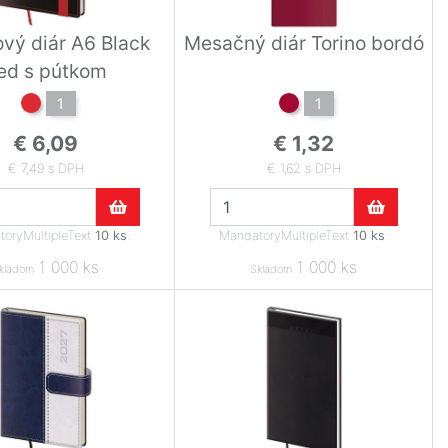
vý diár A6 Black
Mesačný diár Torino bordó
ed s pútkom
1
1
€ 6,09
€ 1,32
€ 7,49 s DPH
€ 1,62 s DPH
oryMultipleText
10 ks
.
MandatoryMultipleText
10 ks
.
1 000 ks
1 000 ks
kladom
Skladom