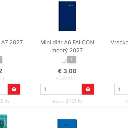
r A7 2027
Mini diár A6 FALCON
Vrecko
modrý 2027
1
2
€ 3,00
DPH
€ 3,69 s DPH
5 ks
2 121 ks
Skladom
S