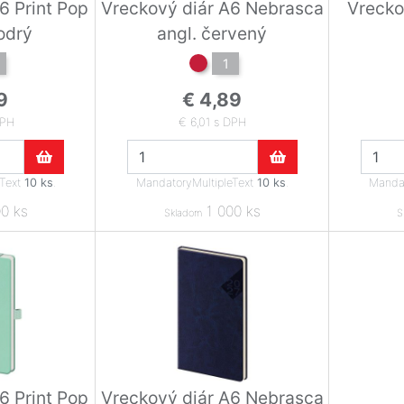
6 Print Pop
Vreckový diár A6 Nebrasca
Vrecko
odrý
angl. červený
1
9
€ 4,89
DPH
€ 6,01 s DPH
eText
10 ks
.
MandatoryMultipleText
10 ks
.
Mandat
0 ks
1 000 ks
Skladom
S
6 Print Pop
Vreckový diár A6 Nebrasca