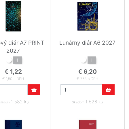
vý diár A7 PRINT
Lunárny diár A6 2027
2027
1
1
€ 1,22
€ 6,20
€ 1,50 s DPH
€ 7,63 s DPH
1 582 ks
1 526 ks
kladom
Skladom