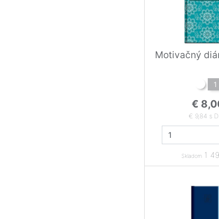
Motivačný diá
1
€ 8,0
€ 9,84 s 
1 49
Skladom