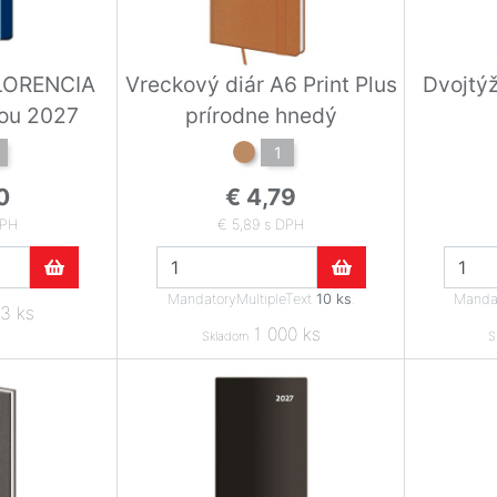
FLORENCIA
Vreckový diár A6 Print Plus
Dvojtýž
ou 2027
prírodne hnedý
1
0
€ 4,79
DPH
€ 5,89 s DPH
MandatoryMultipleText
10 ks
.
Mandat
3 ks
1 000 ks
Skladom
S