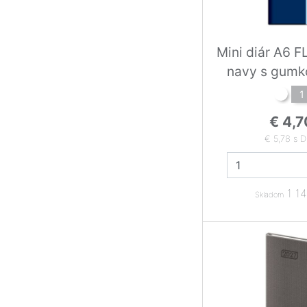
Mini diár A6 
navy s gumk
1
€ 4,7
€ 5,78 s 
1 14
Skladom