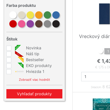
Farba produktu
Vreckový diá
Štítok
Novinka
1
Náš tip
Bestseller
€ 1,4
EKO produkty
€ 1,75 s 
Hviezda 1
Zobraziť viac hodnôt
8 62
Skladom
Vyhľadať produkty