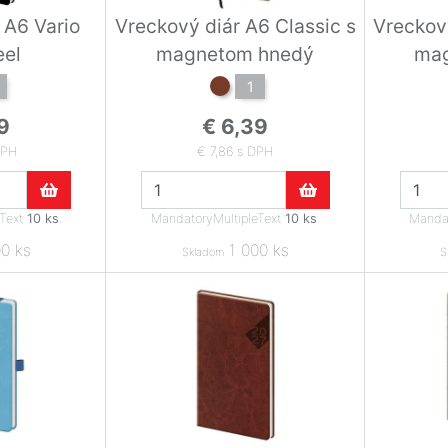
 A6 Vario
Vreckový diár A6 Classic s
Vreckový
eel
magnetom hnedý
mag
1
9
€ 6,39
DPH
€ 7,86 s DPH
eText
10 ks
.
MandatoryMultipleText
10 ks
.
Mandat
0 ks
1 000 ks
Skladom
S