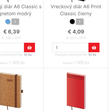
 diár A6 Classic s
Vreckový diár A6 Print
netom modrý
Classic čierny
1
1
€ 6,39
€ 4,09
€ 7,86 s DPH
€ 5,03 s DPH
oryMultipleText
10 ks
.
MandatoryMultipleText
10 ks
.
1 000 ks
1 000 ks
kladom
Skladom