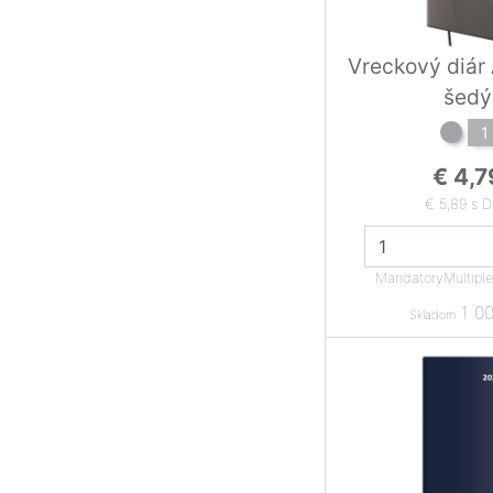
Vreckový diár
šedý
1
€ 4,7
€ 5,89 s 
MandatoryMultipl
1 00
Skladom