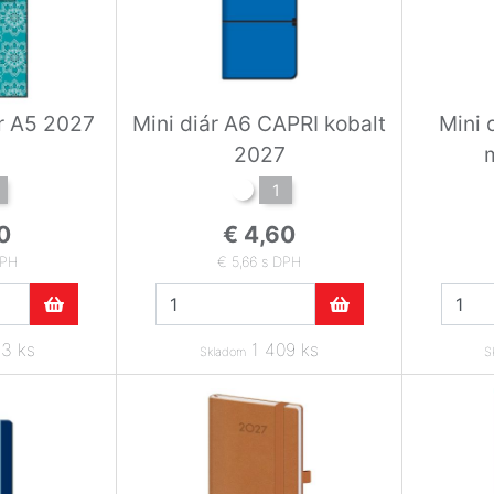
r A5 2027
Mini diár A6 CAPRI kobalt
Mini 
2027
1
0
€ 4,60
DPH
€ 5,66 s DPH
3 ks
1 409 ks
Skladom
S