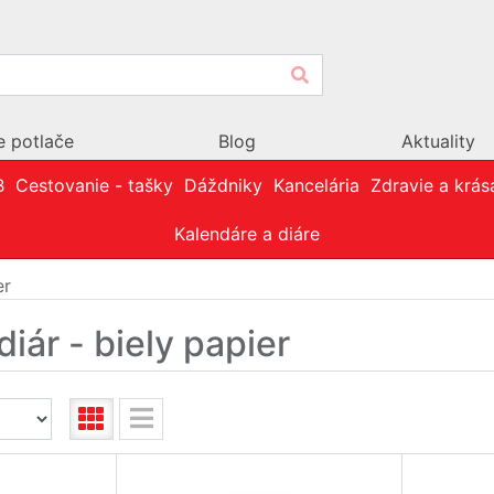
e potlače
Blog
Aktuality
B
Cestovanie - tašky
Dáždniky
Kancelária
Zdravie a krás
Kalendáre a diáre
er
iár - biely papier