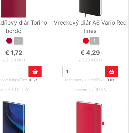
dňový diár Torino
Vreckový diár A6 Vario Red
bordó
lines
1
1
€ 1,72
€ 4,29
€ 2,12 s DPH
€ 5,28 s DPH
oryMultipleText
10 ks
.
MandatoryMultipleText
10 ks
.
1 000 ks
1 000 ks
kladom
Skladom