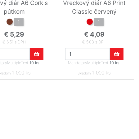
vý diár A6 Cork s
Vreckový diár A6 Print
pútkom
Classic červený
1
1
€ 5,29
€ 4,09
€ 6,51 s DPH
€ 5,03 s DPH
oryMultipleText
10 ks
.
MandatoryMultipleText
10 ks
.
1 000 ks
1 000 ks
kladom
Skladom