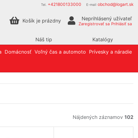
+421800133000
obchod@logart.sk
Tel.
E-mail
Neprihlásený užívateľ
Košík je prázdny
Zaregistrovať sa
Prihlásiť sa
Náš tip
Katalógy
a
Domácnosť
Voľný čas a automoto
Prívesky a náradie
Nájdených záznamov
102