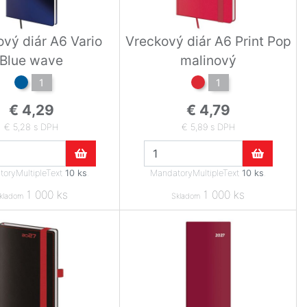
vý diár A6 Vario
Vreckový diár A6 Print Pop
Blue wave
malinový
1
1
€ 4,29
€ 4,79
€ 5,28 s DPH
€ 5,89 s DPH
oryMultipleText
10 ks
.
MandatoryMultipleText
10 ks
.
1 000 ks
1 000 ks
kladom
Skladom