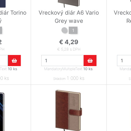
iár Torino
Vreckový diár A6 Vario
Vrecko
ý
Grey wave
R
1
2
€ 4,29
DPH
€ 5,28 s DPH
eText
10 ks
.
MandatoryMultipleText
10 ks
.
Mandat
0 ks
1 000 ks
Skladom
S