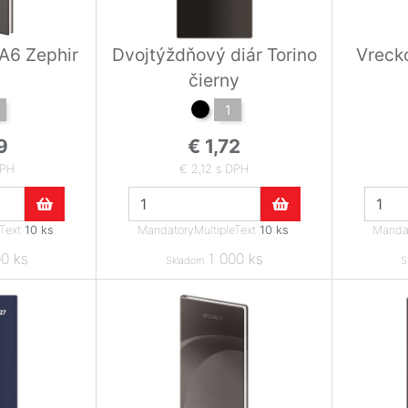
 A6 Zephir
Dvojtýždňový diár Torino
Vrecko
čierny
1
9
€ 1,72
DPH
€ 2,12 s DPH
eText
10 ks
.
MandatoryMultipleText
10 ks
.
Mandat
0 ks
1 000 ks
Skladom
S