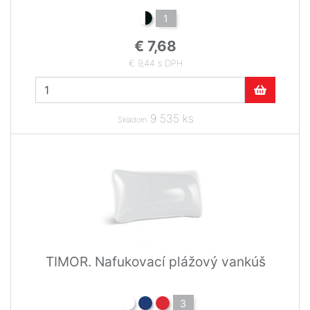
1
€ 7,68
€ 9,44 s DPH
9 535 ks
Skladom
TIMOR. Nafukovací plážový vankúš
3