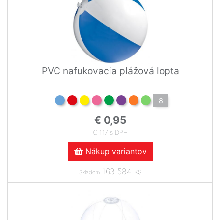
PVC nafukovacia plážová lopta
8
€ 0,95
€ 1,17 s DPH
Nákup variantov
163 584 ks
Skladom