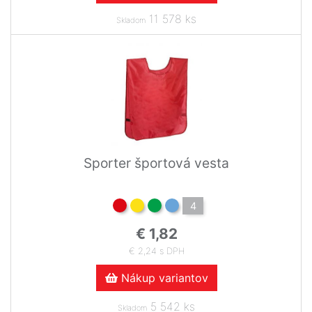
11 578 ks
Skladom
Sporter športová vesta
4
€ 1,82
€ 2,24 s DPH
Nákup variantov
5 542 ks
Skladom