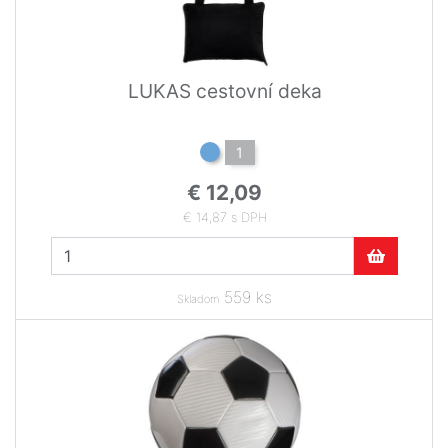
LUKAS cestovní deka
1
€ 12,09
€ 14,87 s DPH
559 ks
Skladom