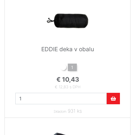
EDDIE deka v obalu
1
€ 10,43
€ 12,83 s DPH
931 ks
Skladom