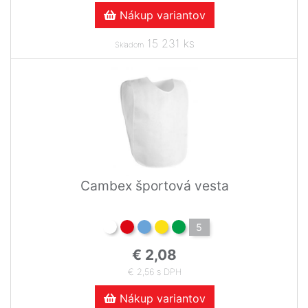
Nákup variantov
15 231 ks
Skladom
Cambex športová vesta
5
€ 2,08
€ 2,56 s DPH
Nákup variantov