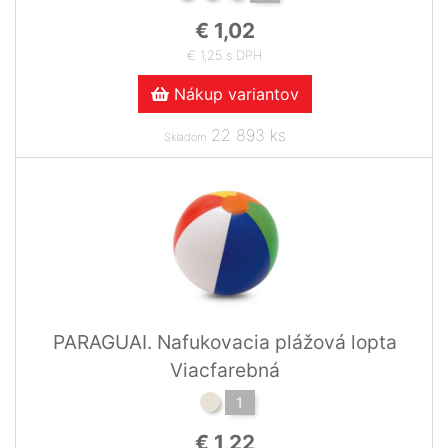
€ 1,02
€ 1,25 s DPH
Nákup variantov
22 893 ks
Skladom
PARAGUAI. Nafukovacia plážová lopta
Viacfarebná
1
€ 1,22