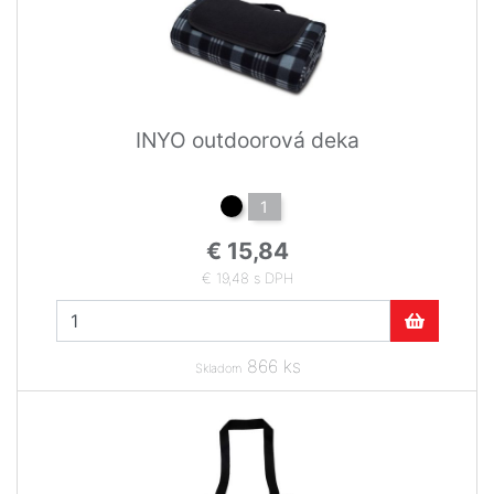
INYO outdoorová deka
1
€ 15,84
€ 19,48 s DPH
866 ks
Skladom