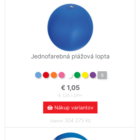
Jednofarebná plážová lopta
8
€ 1,05
€ 1,29 s DPH
Nákup variantov
304 275 ks
Skladom