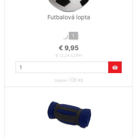
Futbalová lopta
1
€ 9,95
€ 12,24 s DPH
108 ks
Skladom