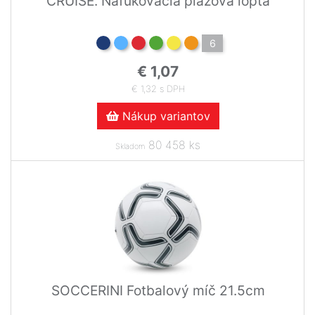
CRUISE. Nafukovacia plážová lopta
6
€ 1,07
€ 1,32 s DPH
Nákup variantov
80 458 ks
Skladom
SOCCERINI Fotbalový míč 21.5cm