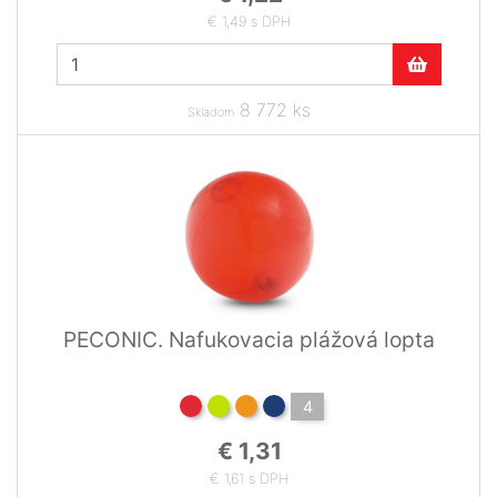
€ 1,49 s DPH
8 772 ks
Skladom
PECONIC. Nafukovacia plážová lopta
4
€ 1,31
€ 1,61 s DPH