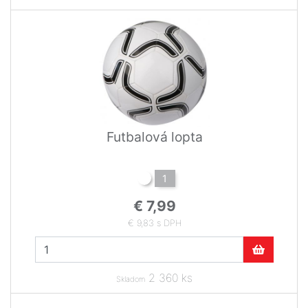
Futbalová lopta
1
€ 7,99
€ 9,83 s DPH
2 360 ks
Skladom