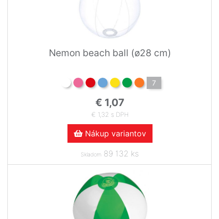
Nemon beach ball (ø28 cm)
7
€ 1,07
€ 1,32 s DPH
Nákup variantov
89 132 ks
Skladom