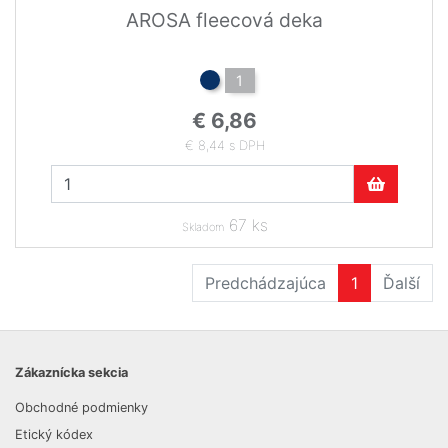
AROSA fleecová deka
1
€ 6,86
€ 8,44 s DPH
67 ks
Skladom
Predchádzajúca
1
Ďalší
Zákaznícka sekcia
Obchodné podmienky
Etický kódex