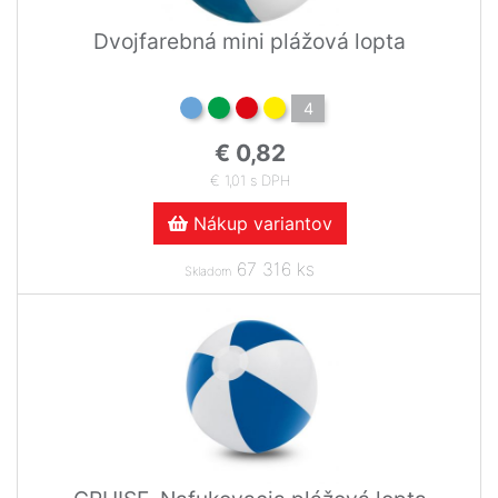
Dvojfarebná mini plážová lopta
4
€ 0,82
€ 1,01 s DPH
Nákup variantov
67 316 ks
Skladom