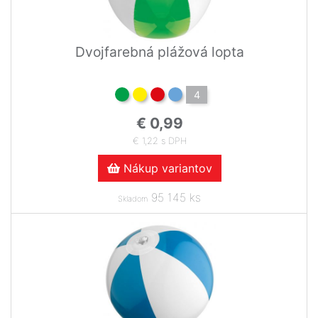
Dvojfarebná plážová lopta
4
€ 0,99
€ 1,22 s DPH
Nákup variantov
95 145 ks
Skladom